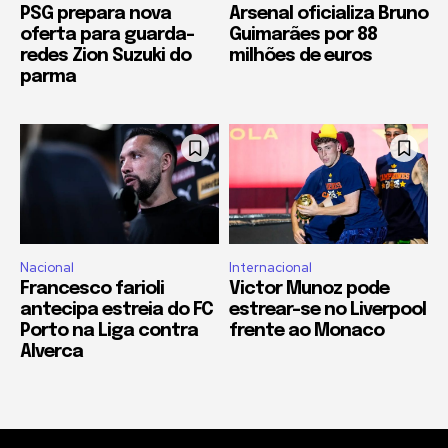
PSG prepara nova
Arsenal oficializa Bruno
oferta para guarda-
Guimarães por 88
redes Zion Suzuki do
milhões de euros
parma
Nacional
Internacional
Francesco farioli
Victor Munoz pode
antecipa estreia do FC
estrear-se no Liverpool
Porto na Liga contra
frente ao Monaco
Alverca