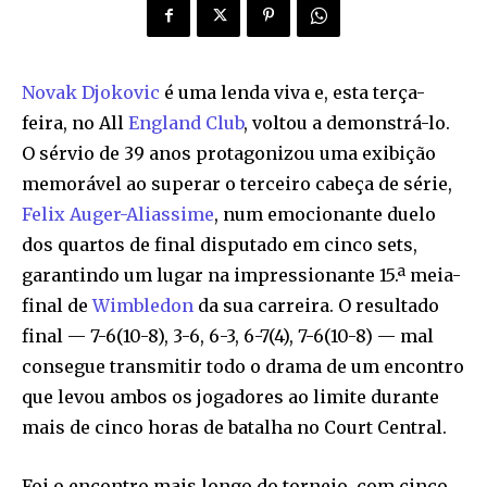
Novak Djokovic
é uma lenda viva e, esta terça-
feira, no All
England Club
, voltou a demonstrá-lo.
O sérvio de 39 anos protagonizou uma exibição
memorável ao superar o terceiro cabeça de série,
Felix Auger-Aliassime
, num emocionante duelo
dos quartos de final disputado em cinco sets,
garantindo um lugar na impressionante 15.ª meia-
final de
Wimbledon
da sua carreira. O resultado
final — 7-6(10-8), 3-6, 6-3, 6-7(4), 7-6(10-8) — mal
consegue transmitir todo o drama de um encontro
que levou ambos os jogadores ao limite durante
mais de cinco horas de batalha no Court Central.
Foi o encontro mais longo do torneio, com cinco